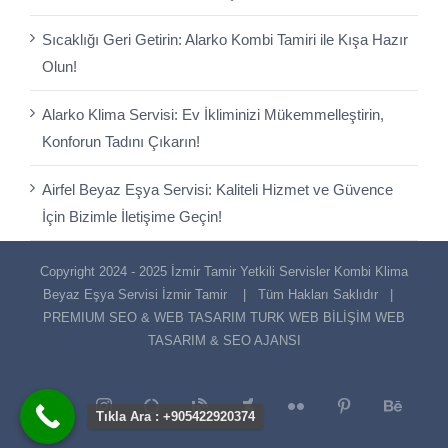
Sıcaklığı Geri Getirin: Alarko Kombi Tamiri ile Kışa Hazır
Olun!
Alarko Klima Servisi: Ev İkliminizi Mükemmelleştirin,
Konforun Tadını Çıkarın!
Airfel Beyaz Eşya Servisi: Kaliteli Hizmet ve Güvence
İçin Bizimle İletişime Geçin!
Copyright 2024 - 2025 İzmir Tamir Yetkili Servisler Kombi Klima
Beyaz Eşya Servisi
İzmir Tamir
| Tüm Hakları Saklıdır |
PREMIUM SEO & WEB TASARIM
TURK WEB BİLİŞİM WEB
TASARIM & SEO AJANSI
Facebook
Instagram
E-
Blogger
Deviantart
Flickr
Pinterest
Tıkla Ara : +905422920374
posta
Behance