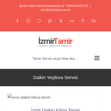
İçeriğe
Şimdi Yetkili Servis Randevusu Al: +905422920374
|
atla
info@izmirtamir.com.tr
Facebook
Instagram
E-
Blogger
Deviantart
Flickr
Pinterest
posta
Behance
Tamir Servis veya Usta Ara ...
Daikin Yeşilova Servisi
İzmir Daikin Klima Tamiri