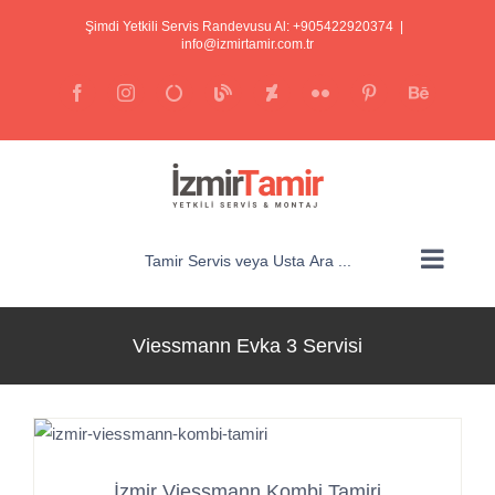
İçeriğe
Şimdi Yetkili Servis Randevusu Al: +905422920374
|
atla
info@izmirtamir.com.tr
Facebook
Instagram
E-
Blogger
Deviantart
Flickr
Pinterest
posta
Behance
Tamir Servis veya Usta Ara ...
Viessmann Evka 3 Servisi
İzmir Viessmann Kombi Tamiri