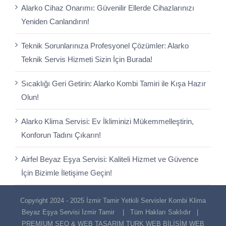
Alarko Cihaz Onarımı: Güvenilir Ellerde Cihazlarınızı
Yeniden Canlandırın!
Teknik Sorunlarınıza Profesyonel Çözümler: Alarko
Teknik Servis Hizmeti Sizin İçin Burada!
Sıcaklığı Geri Getirin: Alarko Kombi Tamiri ile Kışa Hazır
Olun!
Alarko Klima Servisi: Ev İkliminizi Mükemmelleştirin,
Konforun Tadını Çıkarın!
Airfel Beyaz Eşya Servisi: Kaliteli Hizmet ve Güvence
İçin Bizimle İletişime Geçin!
Copyright 2024 - 2025 İzmir Tamir Yetkili Servisler Kombi Klima
Beyaz Eşya Servisi
İzmir Tamir
| Tüm Hakları Saklıdır |
PREMIUM SEO & WEB TASARIM
TURK WEB BİLİŞİM WEB